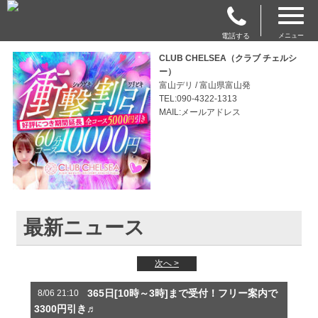
電話する
メニュー
CLUB CHELSEA（クラブ チェルシ
ー）
富山デリ / 富山県富山発
TEL:090-4322-1313
MAIL:メールアドレス
最新ニュース
次へ >
365日[10時～3時]まで受付！フリー案内で
8/06 21:10
3300円引き♬