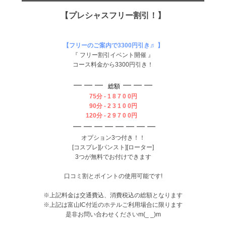
【プレ
シャ
スフリー割引！】
【フリーのご案内で3300円引き♬ 】
『 フリー割引イベント開催 』
コース料金から3300円引き！
━
━ ━
━ ━
━
総額
75分 - 1 8 7 0 0円
90分 - 2 3 1 0 0円
120分 - 2 9 7 0 0円
━
━ ━ ━ ━
━ ━ ━
オプション3つ付き！！
[コスプレ][パンスト][ローター]
3つが無料でお付けできます
口コミ割とポイントの使用可能です!
※上記料金は交通費込、消費税込の総額となります
※上記は富山IC付近のホテルご利用場合に限ります
是非お問い合わせくださいm(_ _)m